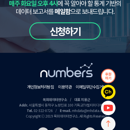
매주 화요일 오후 4시
에 꼭 알아야 할 통계 기반의
데이터 보고서를
메일함
으로 보내드립니다.
신청하기
후원
하기
개인정보처리방침
이용약관
이메일무단수집거부
목회데이터연구소 / 대표 지용근
Addr.
서울특별시 동작구 노량진로 100 기독교TV멀티미디어센터 9층
Tel.
02-322-0726
/
E-mail.
mhdata@mhdata.or.kr
Copyright ⓒ 2019 목회데이터연구소. All Rights Reserved.