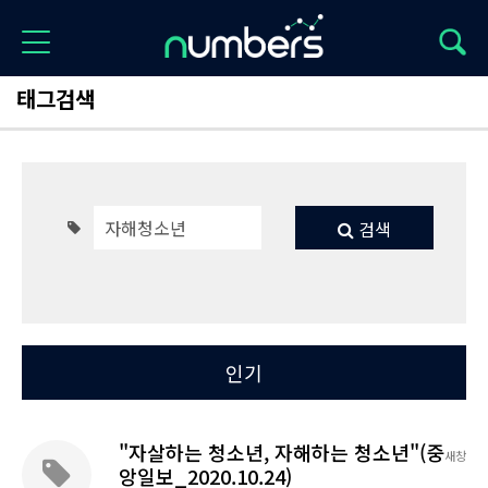
태그검색
검색
Total 1
최신
인기
"자살하는 청소년, 자해하는 청소년"(중
새창
앙일보_2020.10.24)