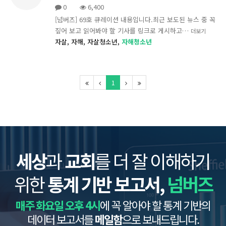
0
6,400
[넘버즈] 69호 큐레이션 내용입니다.최근 보도된 뉴스 중 꼭
짚어 보고 읽어봐야 할 기사를 링크로 게시하고…
더보기
자살,
자해,
자살청소년,
자해청소년
1
세상
과
교회
를 더 잘 이해하기
위한
통계 기반 보고서,
넘버즈
매주 화요일 오후 4시
에 꼭 알아야 할 통계 기반의
데이터 보고서를
메일함
으로 보내드립니다.