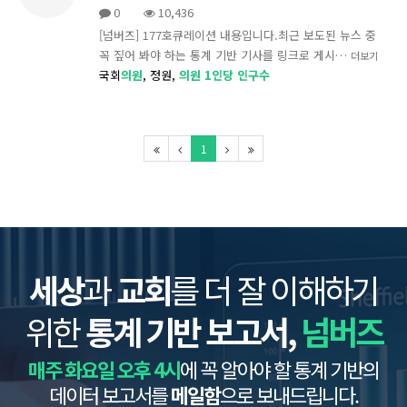
0
10,436
[넘버즈] 177호큐레이션 내용입니다.최근 보도된 뉴스 중
꼭 짚어 봐야 하는 통계 기반 기사를 링크로 게시…
더보기
국회
의원
,
정원,
의원
1인당
인구수
1
세상
과
교회
를 더 잘 이해하기
위한
통계 기반 보고서,
넘버즈
매주 화요일 오후 4시
에 꼭 알아야 할 통계 기반의
데이터 보고서를
메일함
으로 보내드립니다.