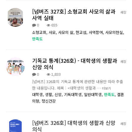
[넘버즈 327호] 소형교회 사모의 삶과
새창
사역 실태
0
655
소형교회,
사모,
사모의 삶,
한교섬,
사역참여,
사모의현실,
만족도
기독교 통계(326호) - 대학생의 생활과
새창
신앙 의식
0
1,833
[넘버즈] 326호의 기독교 통계에 관련한 내용만 따라 추출
한 내용입니다. 제목 : <대학생의 생활과 …
더보기
대학생,
생활,
신앙,
기독대학생,
일반대학생,
만족도
,
결혼
의향,
정신건강
[넘버즈 326호] 대학생의 생활과 신앙
새창
의식