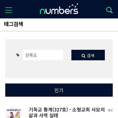
태그검색
검색
Total 72
최신
인기
기독교 통계(327호) - 소형교회 사모의
새창
삶과 사역 실태