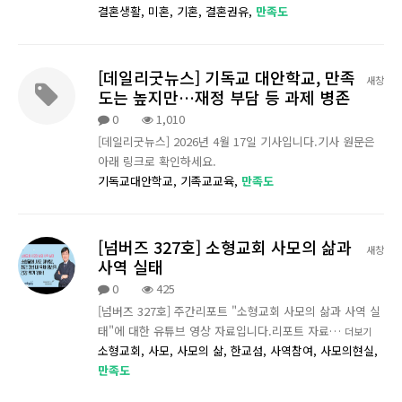
결혼생활,
미혼,
기혼,
결혼권유,
만족도
[데일리굿뉴스] 기독교 대안학교, 만족
새창
도는 높지만…재정 부담 등 과제 병존
0
1,010
[데일리굿뉴스] 2026년 4월 17일 기사입니다.기사 원문은
아래 링크로 확인하세요.
기독교대안학교,
기족교교육,
만족도
[넘버즈 327호] 소형교회 사모의 삶과
새창
사역 실태
0
425
[넘버즈 327호] 주간리포트 "소형교회 사모의 삶과 사역 실
태"에 대한 유튜브 영상 자료입니다.리포트 자료…
더보기
소형교회,
사모,
사모의 삶,
한교섬,
사역참여,
사모의현실,
만족도