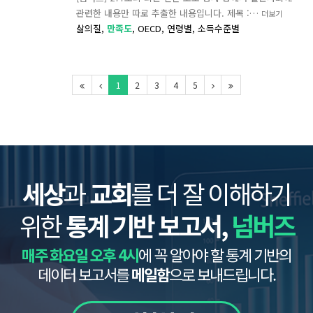
관련한 내용만 따로 추출한 내용입니다. 제목 :…
더보기
삶의질,
만족도
,
OECD,
연령별,
소득수준별
1
2
3
4
5
세상
과
교회
를 더 잘 이해하기
위한
통계 기반 보고서,
넘버즈
매주 화요일 오후 4시
에 꼭 알아야 할 통계 기반의
데이터 보고서를
메일함
으로 보내드립니다.