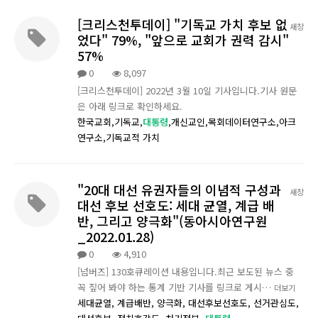
[크리스천투데이] "기독교 가치 후보 없
새창
었다" 79%, "앞으로 교회가 권력 감시"
57%
0
8,097
[크리스천투데이] 2022년 3월 10일 기사입니다.기사 원문
은 아래 링크로 확인하세요.
한국교회,기독교,
대통령
,개신교인,목회데이터연구소,아크
연구소,기독교적 가치
"20대 대선 유권자들의 이념적 구성과
새창
대선 후보 선호도: 세대 균열, 계급 배
반, 그리고 양극화"(동아시아연구원
_2022.01.28)
0
4,910
[넘버즈] 130호큐레이션 내용입니다.최근 보도된 뉴스 중
꼭 짚어 봐야 하는 통계 기반 기사를 링크로 게시…
더보기
세대균열,
계급배반,
양극화,
대선후보선호도,
선거관심도,