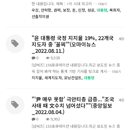
한 내용입니다. 제목 : <이 시대 최고의 …
더보기
우상,
안락함,
권력,
보장,
돈,
인정,
성공,
대통령
,
목회자,
선출직의원
"윤 대통령 국정 지지율 19%, 22개국
새창
지도자 중 '꼴찌'"(오마이뉴스
_2022.08.11.)
0
9,528
[넘버즈] 156호큐레이션 내용입니다.최근 보도된 뉴스 중
꼭 짚어 봐야 하는 통계 기반 기사를 링크로 게시…
더보기
지지율,
세계지도자,
모닝컨설트,
대통령
"'尹 매우 못함' 극안티층 급증..."조국
새창
사태 때 文수치 넘어섰다""(중앙일보
_2022.08.04.)
0
9,902
[넘버즈] 155호큐레이션 내용입니다.최근 보도된 뉴스 중