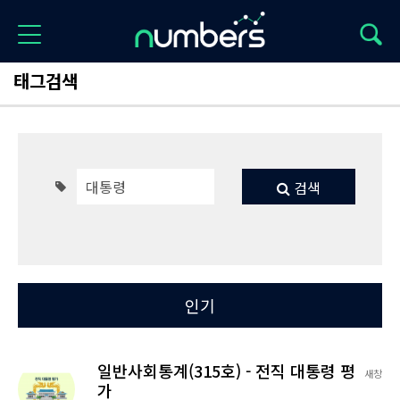
태그검색
검색
Total 11
최신
인기
일반사회통계(315호) - 전직 대통령 평
새창
가