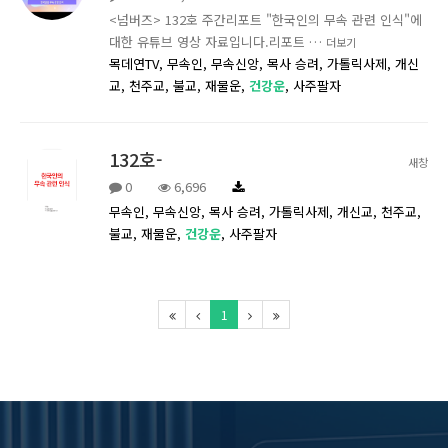
<넘버즈> 132호 주간리포트 "한국인의 무속 관련 인식"에
대한 유튜브 영상 자료입니다.리포트 …
더보기
목데연TV,
무속인,
무속신앙,
목사 승려,
가톨릭사제,
개신
교,
천주교,
불교,
재물운,
건강운
,
사주팔자
132호-
새창
0
6,696
무속인,
무속신앙,
목사 승려,
가톨릭사제,
개신교,
천주교,
불교,
재물운,
건강운
,
사주팔자
1