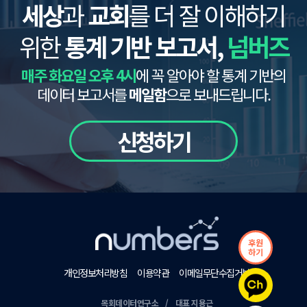
세상
과
교회
를 더 잘 이해하기
위한
통계 기반 보고서,
넘버즈
매주 화요일 오후 4시
에 꼭 알아야 할 통계 기반의
데이터 보고서를
메일함
으로 보내드립니다.
신청하기
후원
하기
개인정보처리방침
이용약관
이메일무단수집거부
목회데이터연구소 / 대표 지용근