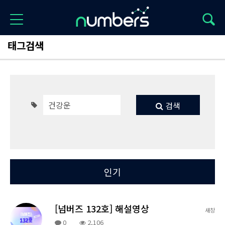
태그검색
검색
Total 2
최신
인기
[넘버즈 132호] 해설영상
새창
0
2,106