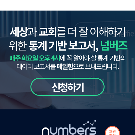
세상
과
교회
를 더 잘 이해하기
위한
통계 기반 보고서,
넘버즈
매주 화요일 오후 4시
에 꼭 알아야 할 통계 기반의
데이터 보고서를
메일함
으로 보내드립니다.
신청하기
후원