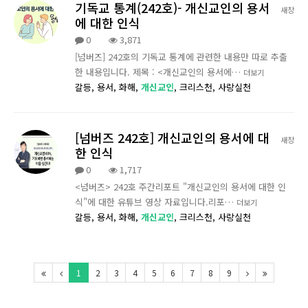
기독교 통계(242호)- 개신교인의 용서
새창
에 대한 인식
0
3,871
[넘버즈] 242호의 기독교 통계에 관련한 내용만 따로 추출
한 내용입니다. 제목 : <개신교인의 용서에…
더보기
갈등,
용서,
화해,
개신교인
,
크리스천,
사랑실천
[넘버즈 242호] 개신교인의 용서에 대
새창
한 인식
0
1,717
<넘버즈> 242호 주간리포트 "개신교인의 용서에 대한 인
식"에 대한 유튜브 영상 자료입니다.리포…
더보기
갈등,
용서,
화해,
개신교인
,
크리스천,
사랑실천
1
2
3
4
5
6
7
8
9