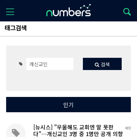
태그검색
검색
Total 128
최신
인기
[뉴시스] "우울해도 교회엔 말 못한
새창
다"…개신교인 3명 중 1명만 공개 의향