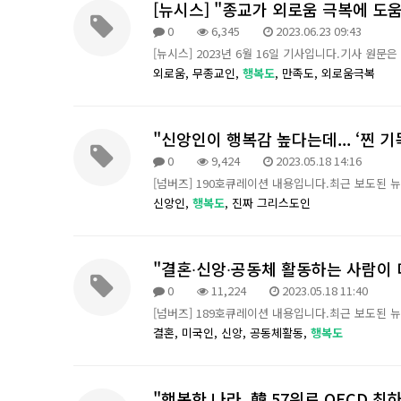
[뉴시스] "종교가 외로움 극복에 도
0
6,345
2023.06.23 09:43
[뉴시스] 2023년 6월 16일 기사입니다.기사 원문
외로움,
무종교인,
행복도
,
만족도,
외로움극복
"신앙인이 행복감 높다는데... ‘찐 기독
0
9,424
2023.05.18 14:16
[넘버즈] 190호큐레이션 내용입니다.최근 보도된 
신앙인,
행복도
,
진짜 그리스도인
"결혼∙신앙∙공동체 활동하는 사람이 더 
0
11,224
2023.05.18 11:40
[넘버즈] 189호큐레이션 내용입니다.최근 보도된 
결혼,
미국인,
신앙,
공동체활동,
행복도
"행복한 나라, 韓 57위로 OECD 최하위