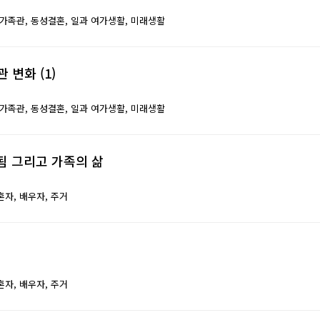
가족관,
동성결혼,
일과 여가생활,
미래생활
 변화 (1)
가족관,
동성결혼,
일과 여가생활,
미래생활
모됨 그리고 가족의 삶
혼자,
배우자,
주거
혼자,
배우자,
주거