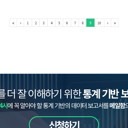
1
2
3
4
5
6
7
8
9
10
를 더 잘 이해하기 위한
통계 기반 
4시
에 꼭 알아야 할 통계 기반의 데이터 보고서를
메일함
신청하기