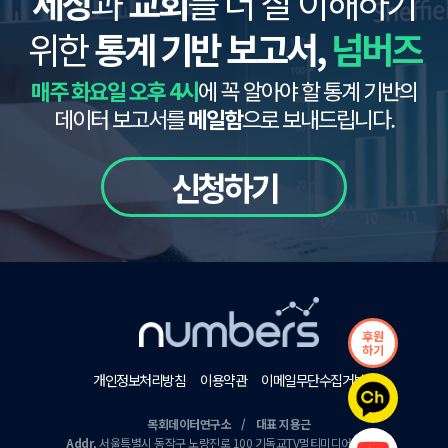
세상
과
교회
를 더 잘 이해하기
위한
통계 기반 보고서,
넘버즈
매주 화요일 오후 4시
에 꼭 알아야 할 통계 기반의
데이터 보고서를
메일함
으로 보내드립니다.
신청하기
후원
하기
개인정보처리방침
이용약관
이메일무단수집거부
목회데이터연구소 / 대표 지용근
Addr.
서울특별시 동작구 노량진로 100 기독교TV멀티미디어센터 9층