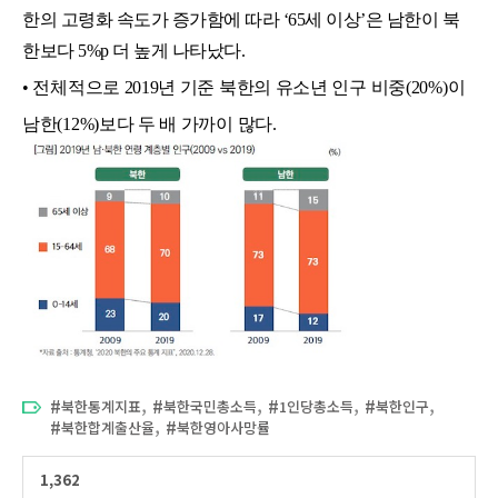
한의 고령화 속도가 증가함에 따라 ‘65세 이상’은 남한이 북
한보다 5%p 더 높게 나타났다.
• 전체적으로 2019년 기준 북한의 유소년 인구 비중(20%)이 
남한(12%)보다 두 배 가까이 많다.
,
,
,
,
북한통계지표
북한국민총소득
1인당총소득
북한인구
,
북한합계출산율
북한영아사망률
1,362