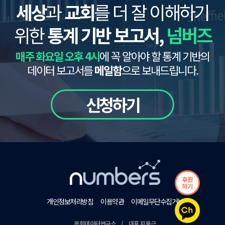
세상
과
교회
를 더 잘 이해하기
위한
통계 기반 보고서,
넘버즈
매주 화요일 오후 4시
에 꼭 알아야 할 통계 기반의
데이터 보고서를
메일함
으로 보내드립니다.
신청하기
후원
하기
개인정보처리방침
이용약관
이메일무단수집거부
목회데이터연구소 / 대표 지용근