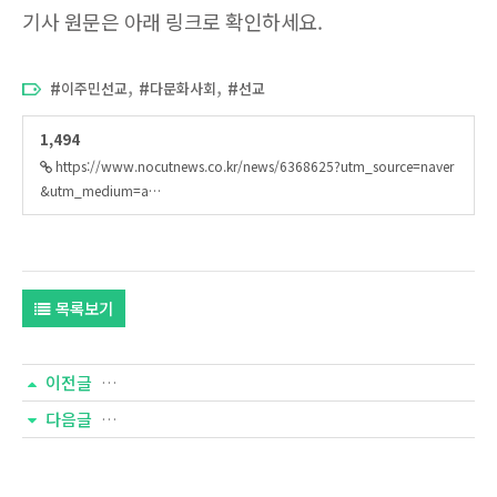
기사 원문은 아래 링크로 확인하세요.
,
,
이주민선교
다문화사회
선교
1,494
https://www.nocutnews.co.kr/news/6368625?utm_source=naver
&utm_medium=a…
목록보기
이전글
[국민일보] ‘교회 안 가도 될까?’ 10명 중 6명, 1년 내 떠
다음글
[국민일보] 병상기도 전 예방부터, “교인 건강 관리도 사