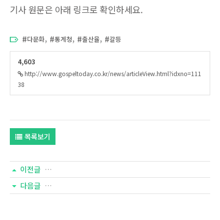
기사 원문은 아래 링크로 확인하세요.
,
,
,
다문화
통계청
출산율
갈등
4,603
http://www.gospeltoday.co.kr/news/articleView.html?idxno=111
38
목록보기
이전글
다음글
[더미션] 2030 종교인의 60%가 개신교인… 10년 뒤엔 ‘뚝