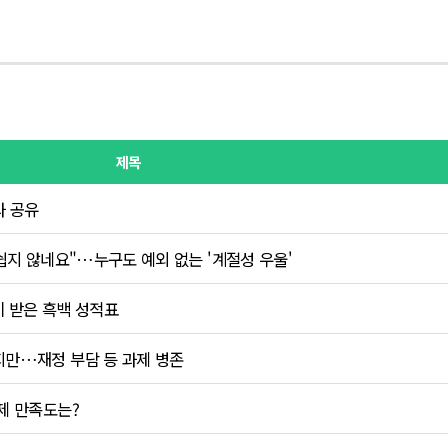
제목
과 공유
 쉽지 않네요"…누구도 예외 없는 '계절성 우울'
이 받은 흑백 성적표
지만…재정 부담 등 과제 병존
제 만족도는?