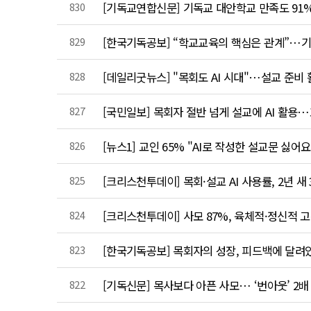
830
[기독교연합신문] 기독교 대안학교 만족도 91%
829
[한국기독공보] “학교교육의 핵심은 관계”…
828
[데일리굿뉴스] "목회도 AI 시대"…설교 준비 
827
[국민일보] 목회자 절반 넘게 설교에 AI 활용
826
[뉴스1] 교인 65% "AI로 작성한 설교문 싫어요
825
[크리스천투데이] 목회·설교 AI 사용률, 2년 새 
824
[크리스천투데이] 사모 87%, 육체적·정신적 
823
[한국기독공보] 목회자의 성장, 피드백에 달려
822
[기독신문] 목사보다 아픈 사모… ‘번아웃’ 2배