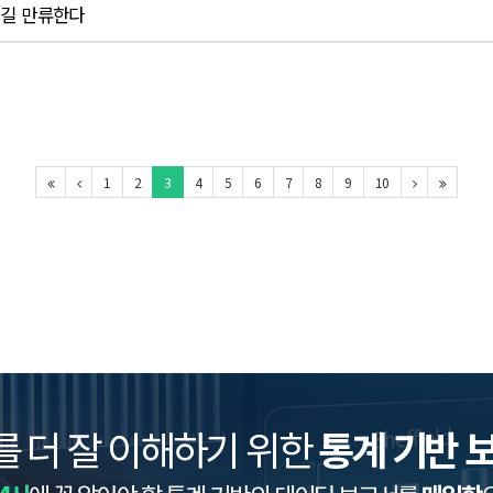
의 길 만류한다
1
2
3
4
5
6
7
8
9
10
를 더 잘 이해하기 위한
통계 기반 