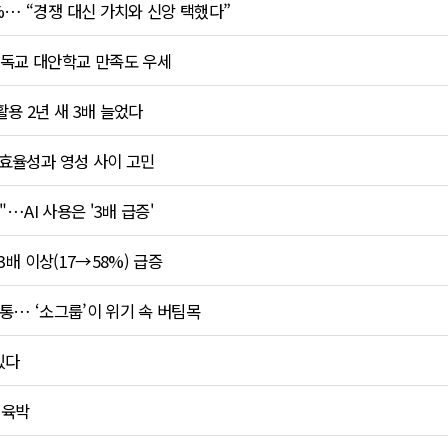
… “경쟁 대신 가치와 신앙 택했다”
기독교 대안학교 만족도 우세
활용 2년 새 3배 늘었다
…효율성과 영성 사이 고민
"…AI 사용은 '3배 급증'
3배 이상(17→58%) 급증
고통… ‘소그룹’이 위기 속 버팀목
있다
 육박