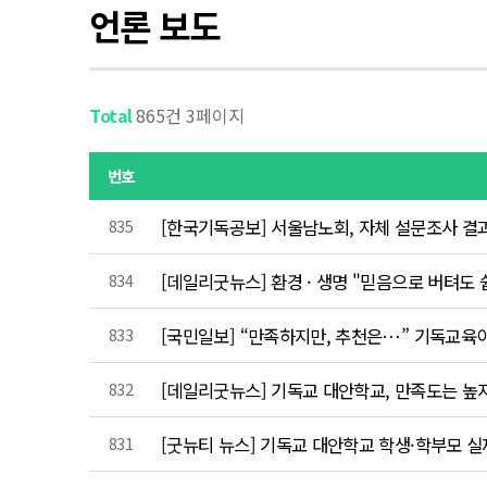
언론 보도
Total
865건 3페이지
번호
835
[한국기독공보] 서울남노회, 자체 설문조사 결
834
[데일리굿뉴스] 환경 · 생명 "믿음으로 버텨도
833
[국민일보] “만족하지만, 추천은…” 기독교육
832
[데일리굿뉴스] 기독교 대안학교, 만족도는 높
831
[굿뉴티 뉴스] 기독교 대안학교 학생·학부모 실