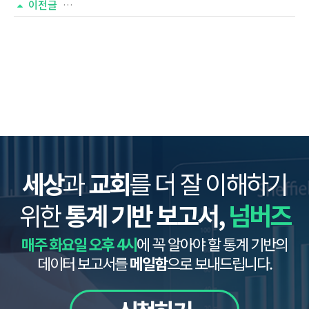
이전글
제 3호 _ "모바일 교회가 온다!"
세상
과
교회
를 더 잘 이해하기
위한
통계 기반 보고서,
넘버즈
매주 화요일 오후 4시
에 꼭 알아야 할 통계 기반의
데이터 보고서를
메일함
으로 보내드립니다.