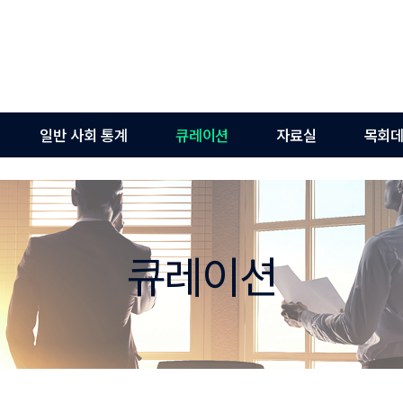
일반 사회 통계
큐레이션
자료실
목회데
큐레이션