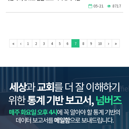
05-21
8717
1
2
3
4
5
6
7
8
9
10
세상
과
교회
를 더 잘 이해하기
위한
통계 기반 보고서,
넘버즈
매주 화요일 오후 4시
에 꼭 알아야 할 통계 기반의
데이터 보고서를
메일함
으로 보내드립니다.