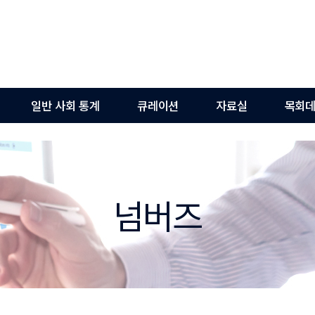
일반 사회 통계
큐레이션
자료실
목회데
넘버즈