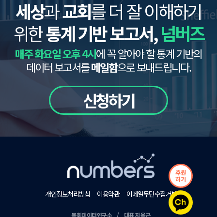
세상
과
교회
를 더 잘 이해하기
위한
통계 기반 보고서,
넘버즈
매주 화요일 오후 4시
에 꼭 알아야 할 통계 기반의
데이터 보고서를
메일함
으로 보내드립니다.
신청하기
후원
하기
개인정보처리방침
이용약관
이메일무단수집거부
목회데이터연구소 / 대표 지용근