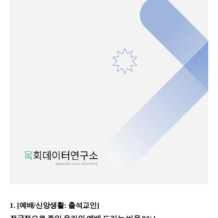
1. [예배/신앙생활: 출석교인]