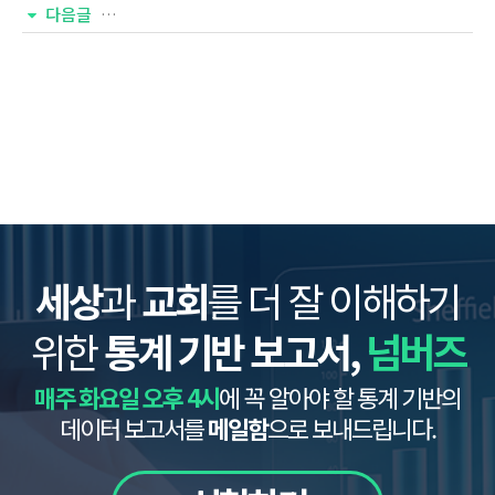
다음글
[넘버즈 302호] 해외 한인선교사 위기와 돌봄 실태
세상
과
교회
를 더 잘 이해하기
위한
통계 기반 보고서,
넘버즈
매주 화요일 오후 4시
에 꼭 알아야 할 통계 기반의
데이터 보고서를
메일함
으로 보내드립니다.