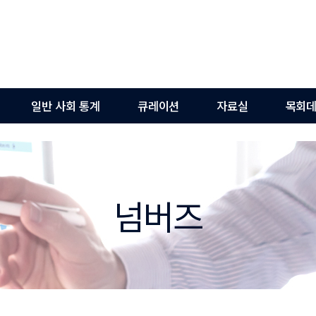
일반 사회 통계
큐레이션
자료실
목회데
넘버즈