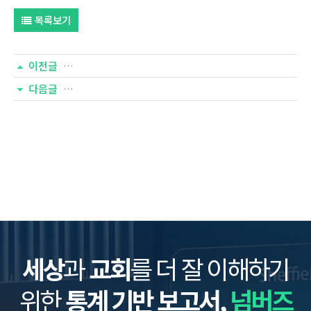
목록보기
이전글
165호-<고교 기독동아리 실태>
다음글
163호-<대한민국 마약 실태 1>
세상
과
교회
를 더 잘 이해하기
위한
통계 기반 보고서,
넘버즈