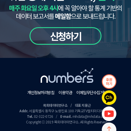
매주 화요일 오후 4시
에 꼭 알아야 할 통계 기반의
데이터 보고서를
메일함
으로 보내드립니다.
신청하기
후원
하기
개인정보처리방침
이용약관
이메일무단수집거부
목회데이터연구소 / 대표 지용근
Addr.
서울특별시 동작구 노량진로 100 기독교TV멀티미디어센터 9층
Tel.
02-322-0726
/
E-mail.
mhdata@mhdata.or.kr
Copyright ⓒ 2019 목회데이터연구소. All Rights Reserved.