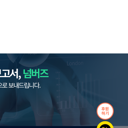
보고서,
넘버즈
으로 보내드립니다.
후원
하기