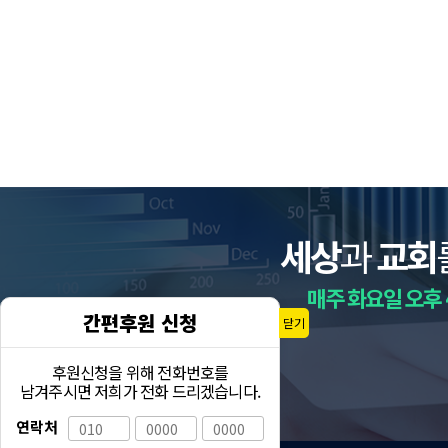
세상
과
교회
매주 화요일 오후 
간편후원 신청
닫기
후원신청을 위해 전화번호를
남겨주시면 저희가 전화 드리겠습니다.
연락처