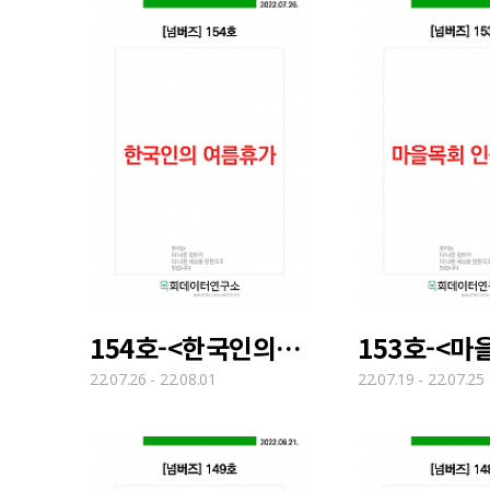
154호-<한국인의 여름휴가>
22.07.26 - 22.08.01
22.07.19 - 22.07.25