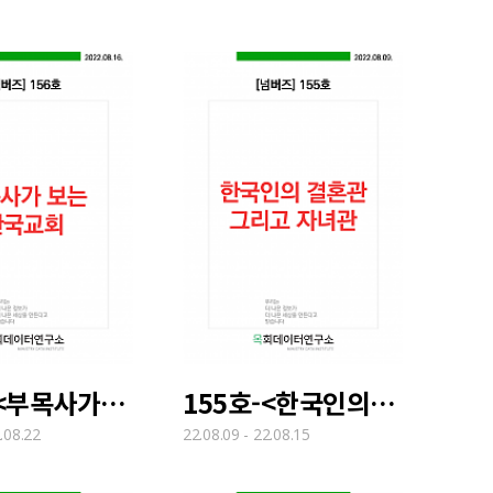
156호-<부목사가 보는 한국교회>
155호-<한국인의 결혼관 그리고 자녀관>
2.08.22
22.08.09 - 22.08.15