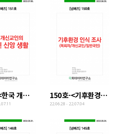
151호-<한국 개신교인의 온라인 신앙 생활>
150호-<기후환경 인식 조사_목회자/개신교인/일반국민>
2.07.11
22.06.28 - 22.07.04