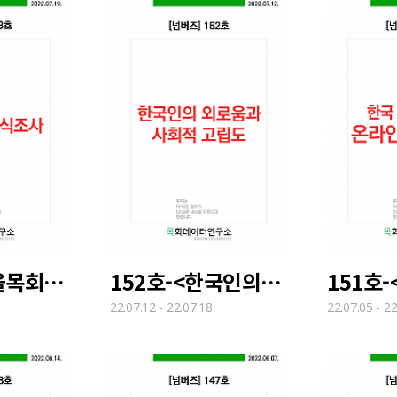
153호-<마을목회 인식조사>
152호-<한국인의 외로움과 사회적 고립도>
22.07.12 - 22.07.18
22.07.05 - 2