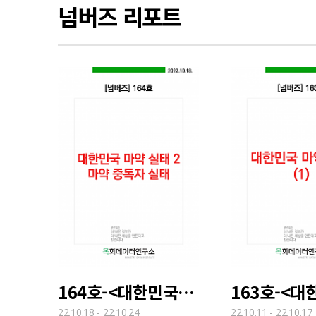
넘버즈 리포트
164호-<대한민국 마약 실태 2 : 마약 중독자 실태>
22.10.18 - 22.10.24
22.10.11 - 22.10.17