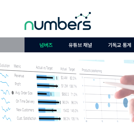
넘버즈
유튜브 채널
기독교 통계