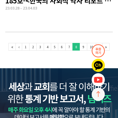
185호-<한국의 사회적 약자 리포트 - 노숙인 실태>
23.03.28 - 23.04.03
1
2
3
4
5
6
7
8
9
10
후원
하기
세상
과
교회
를 더 잘 이해하기
위한
통계 기반 보고서,
넘버즈
매주 화요일 오후 4시
에 꼭 알아야 할 통계 기반의
데이터 보고서를
메일함
으로 보내드립니다.