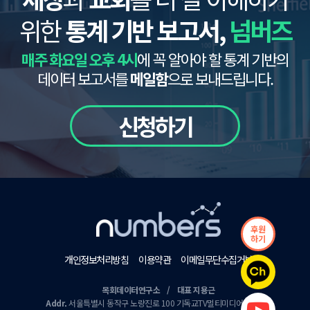
위한
통계 기반 보고서,
넘버즈
매주 화요일 오후 4시
에 꼭 알아야 할 통계 기반의
데이터 보고서를
메일함
으로 보내드립니다.
신청하기
후원
하기
개인정보처리방침
이용약관
이메일무단수집거부
목회데이터연구소 / 대표 지용근
Addr.
서울특별시 동작구 노량진로 100 기독교TV멀티미디어센터 9층